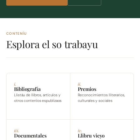
CONTENÍU
Esplora el so trabayu
i.
ii.
Bibliografía
Premios
Llistáu de llibros, artículos y
Reconocimientos lliterarios,
otros conteníos espublizaos
culturales y sociales
iii.
iv.
Documentales
Llibru vieyo