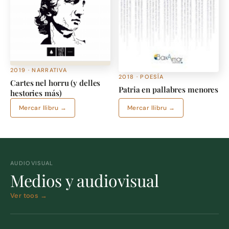
2019 · NARRATIVA
2018 · POESÍA
Cartes nel horru (y delles
Patria en pallabres menores
hestories más)
Mercar llibru →
Mercar llibru →
AUDIOVISUAL
Medios y audiovisual
Ver toos →