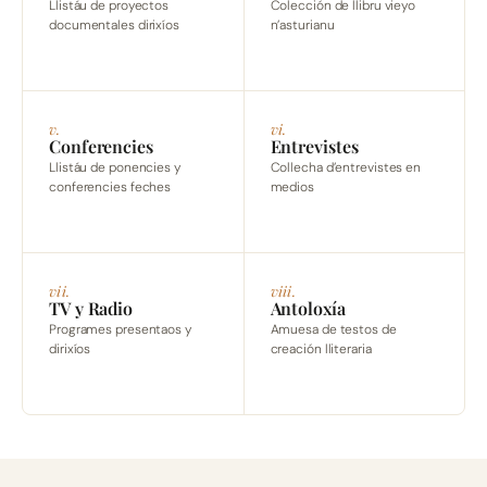
Llistáu de proyectos
Colección de llibru vieyo
documentales dirixíos
n’asturianu
v.
vi.
Conferencies
Entrevistes
Llistáu de ponencies y
Collecha d’entrevistes en
conferencies feches
medios
vii.
viii.
TV y Radio
Antoloxía
Programes presentaos y
Amuesa de testos de
dirixíos
creación lliteraria