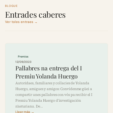
BLOGUE
Entrades caberes
Ver toles entraes →
Premios
12/09/2023
Pallabres na entrega del I
Premiu Yolanda Huergo
Autoridaes, familiares y collacies de Yolanda
Huergo, amigues y amigos: Convídenme güei a
compartir unes pallabres con vós pa recibir el I
Premiu Yolanda Huergo d’investigación
n’asturianu. De…
Lleer más →