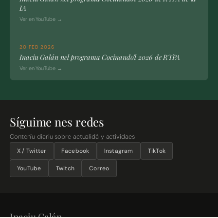
IA
Ver en YouTube →
20 FEB 2026
Inaciu Galán nel programa Cocinando’l 2026 de RTPA
Ver en YouTube →
Síguime nes redes
Conteníu diariu sobre actualidá y actividaes
X / Twitter
Facebook
Instagram
TikTok
YouTube
Twitch
Correo
Inaciu Galán