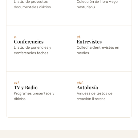
Llistáu de proyectos
Colección de llibru vieyo
documentales dirixíos
n’asturianu
v.
vi.
Conferencies
Entrevistes
Llistáu de ponencies y
Collecha d’entrevistes en
conferencies feches
medios
vii.
viii.
TV y Radio
Antoloxía
Programes presentaos y
Amuesa de testos de
dirixíos
creación lliteraria