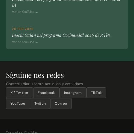
IA
Ver en YouTube →
20 FEB 2026
Inaciu Galán nel programa Cocinando’l 2026 de RTPA
Ver en YouTube →
Síguime nes redes
Conteníu diariu sobre actualidá y actividaes
X / Twitter
Facebook
Instagram
TikTok
YouTube
Twitch
Correo
Inaciu Galán