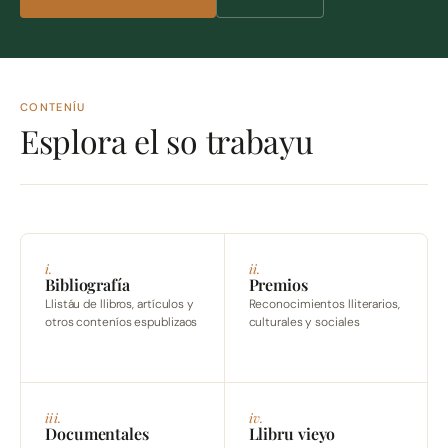
CONTENÍU
Esplora el so trabayu
i.
ii.
Bibliografía
Premios
Llistáu de llibros, artículos y
Reconocimientos lliterarios,
otros conteníos espublizaos
culturales y sociales
iii.
iv.
Documentales
Llibru vieyo