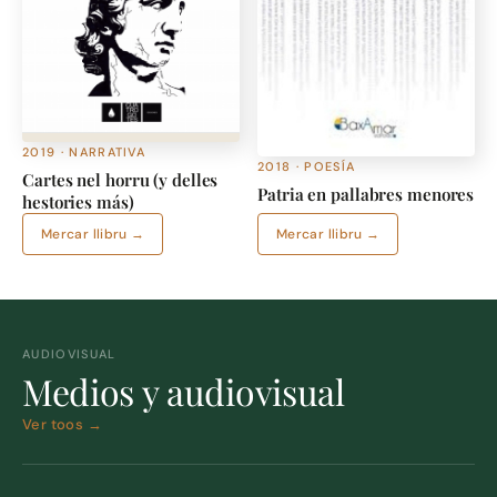
2019 · NARRATIVA
2018 · POESÍA
Cartes nel horru (y delles
Patria en pallabres menores
hestories más)
Mercar llibru →
Mercar llibru →
AUDIOVISUAL
Medios y audiovisual
Ver toos →