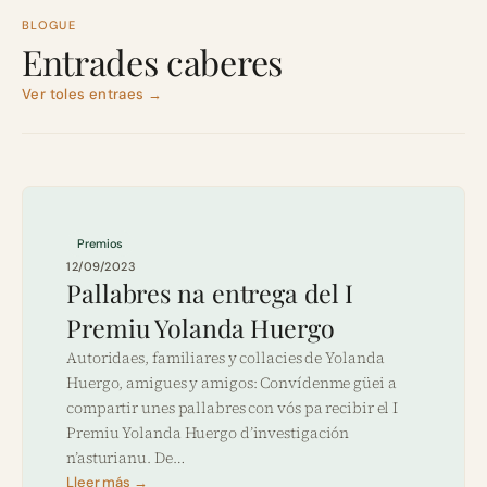
BLOGUE
Entrades caberes
Ver toles entraes →
Premios
12/09/2023
Pallabres na entrega del I
Premiu Yolanda Huergo
Autoridaes, familiares y collacies de Yolanda
Huergo, amigues y amigos: Convídenme güei a
compartir unes pallabres con vós pa recibir el I
Premiu Yolanda Huergo d’investigación
n’asturianu. De…
Lleer más →